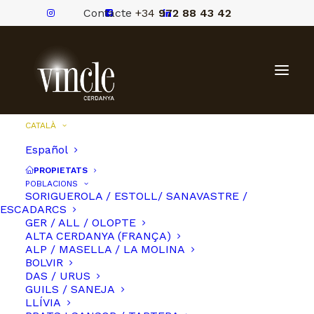
Contacte
+34
972 88 43 42
CATALÀ
Español
PROPIETATS
POBLACIONS
SORIGUEROLA / ESTOLL/ SANAVASTRE /
ESCADARCS
GER / ALL / OLOPTE
ALTA CERDANYA (FRANÇA)
ALP / MASELLA / LA MOLINA
BOLVIR
DAS / URUS
GUILS / SANEJA
LLÍVIA