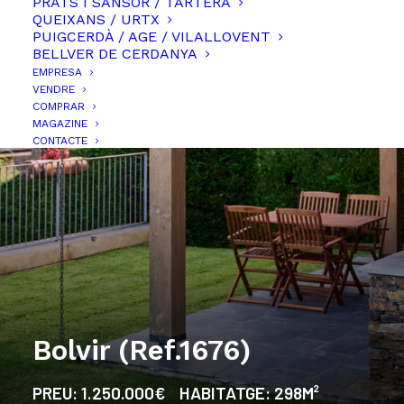
PRATS I SANSOR / TARTERA
QUEIXANS / URTX
PUIGCERDÀ / AGE / VILALLOVENT
BELLVER DE CERDANYA
EMPRESA
VENDRE
COMPRAR
MAGAZINE
CONTACTE
Bolvir (Ref.1676)
PREU:
1.250.000€
HABITATGE:
298M²