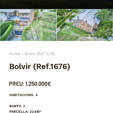
Home
Bolvir (Ref.1676)
Bolvir (Ref.1676)
PREU:
1.250.000€
HABITACIONS:
4
BANYS:
3
PARCEL·LA:
224M²