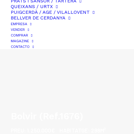
PRATS I SANSOR / TARTERA
QUEIXANS / URTX
PUIGCERDÀ / AGE / VILALLOVENT
BELLVER DE CERDANYA
EMPRESA
VENDER
COMPRAR
MAGAZINE
CONTACTO
Bolvir (Ref.1676)
PREU:
1.250.000€
HABITATGE:
298M²