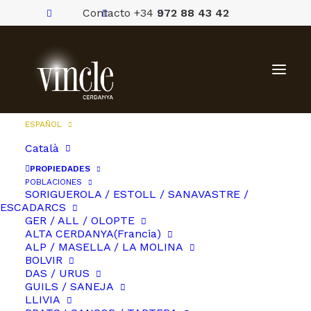
Contacto +34
972 88 43 42
ESPAÑOL
Català
PROPIEDADES
POBLACIONES
SORIGUEROLA / ESTOLL / SANAVASTRE /
ESCADARCS
GER / ALL / OLOPTE
ALTA CERDANYA(Francia)
ALP / MASELLA / LA MOLINA
BOLVIR
DAS / URUS
GUILS / SANEJA
LLIVIA