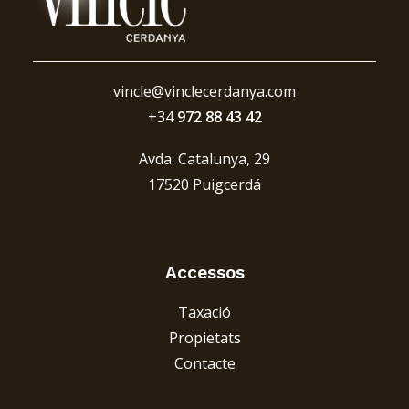
vincle@vinclecerdanya.com
+34
972 88 43 42
Avda. Catalunya, 29
17520 Puigcerdá
Accessos
Taxació
Propietats
Contacte