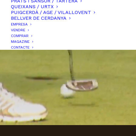
PRATS I SANSOR / TARTERA
20 anys fent de la
QUEIXANS / URTX
PUIGCERDÀ / AGE / VILALLOVENT
Cerdanya,
BELLVER DE CERDANYA
EMPRESA
la millor casa del món
VENDRE
COMPRAR
MAGAZINE
CONTACTE