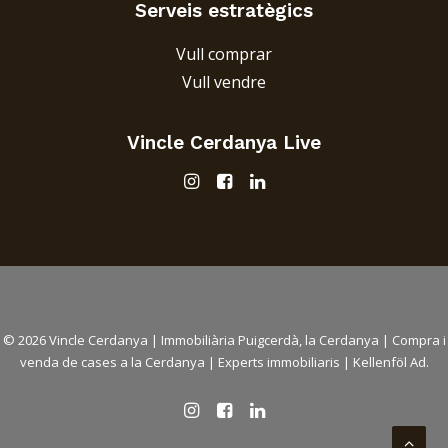
Serveis estratègics
Vull comprar
Vull vendre
Vincle Cerdanya
Live
© 2026 Vincle Cerdanya |
Immobiliària Puigcerdà, la Cerdanya
|
Compra i
venda de cases a la Cerdanya
| Experts immobiliaris |
Kellenföl Ad.