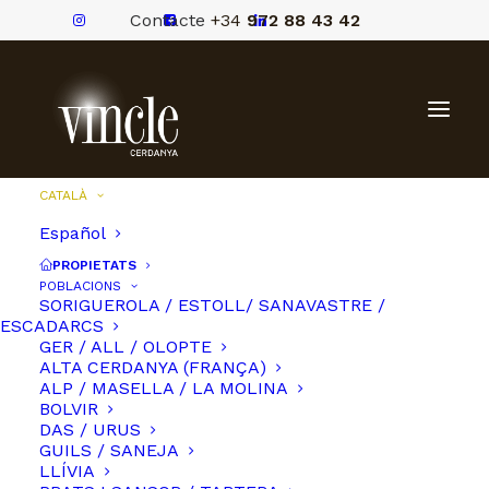
Contacte
+34
972 88 43 42
CATALÀ
Español
PROPIETATS
POBLACIONS
SORIGUEROLA / ESTOLL/ SANAVASTRE /
ESCADARCS
GER / ALL / OLOPTE
ALTA CERDANYA (FRANÇA)
ALP / MASELLA / LA MOLINA
BOLVIR
DAS / URUS
GUILS / SANEJA
LLÍVIA