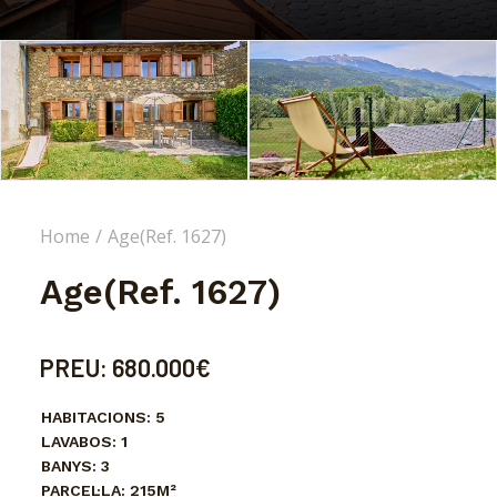
Home
Age(Ref. 1627)
Age(Ref. 1627)
PREU:
680.000€
HABITACIONS:
5
LAVABOS:
1
BANYS:
3
PARCEL·LA:
215M²