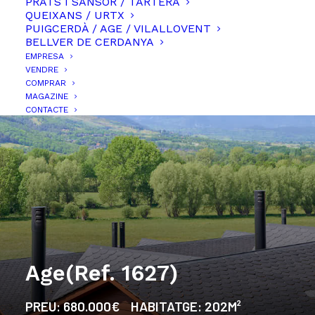
PRATS I SANSOR / TARTERA
QUEIXANS / URTX
PUIGCERDÀ / AGE / VILALLOVENT
BELLVER DE CERDANYA
EMPRESA
VENDRE
COMPRAR
MAGAZINE
CONTACTE
Age(Ref. 1627)
PREU:
680.000€
HABITATGE:
202M²