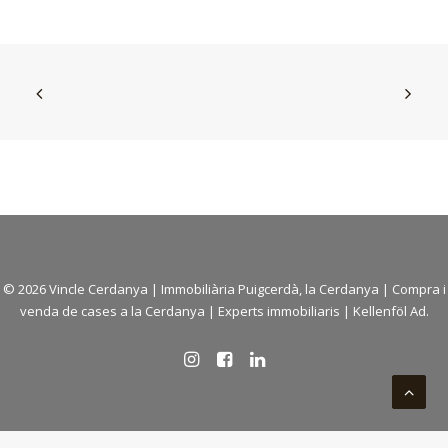
© 2026 Vincle Cerdanya |
Immobiliària Puigcerdà, la Cerdanya
|
Compra i
venda de cases a la Cerdanya
| Experts immobiliaris |
Kellenföl Ad.