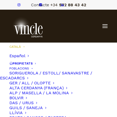
Contacte
+34
972 88 43 42
CATALÀ
Español
PROPIETATS
POBLACIONS
SORIGUEROLA / ESTOLL/ SANAVASTRE /
ESCADARCS
GER / ALL / OLOPTE
ALTA CERDANYA (FRANÇA)
ALP / MASELLA / LA MOLINA
BOLVIR
DAS / URUS
GUILS / SANEJA
LLÍVIA