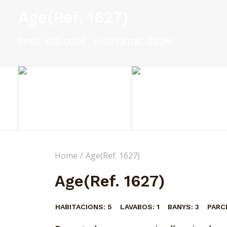
Age(Ref. 1627)
PREU:
680.000€
HABITATGE:
202M²
Home
Age(Ref. 1627)
Age(Ref. 1627)
HABITACIONS:
5
LAVABOS:
1
BANYS:
3
PARCE