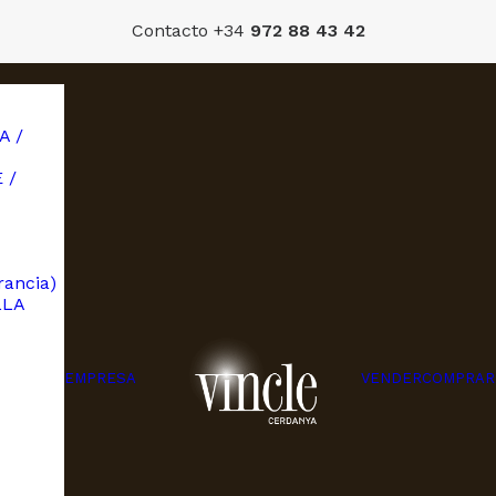
Contacto +34
972 88 43 42
A /
 /
ancia)
LLA
EMPRESA
VENDER
COMPRAR