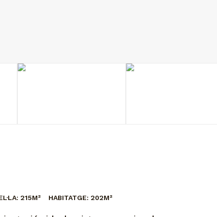
L·LA:
215M²
HABITATGE:
202M²