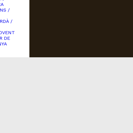
RA
NS /
RDÀ /
OVENT
R DE
NYA