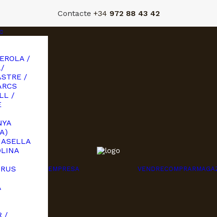
Contacte
+34
972 88 43 42
EROLA /
/
STRE /
ARCS
LL /
E
NYA
A)
MASELLA
OLINA
URUS
EMPRESA
VENDRE
COMPRAR
MAGA
A
I
 /