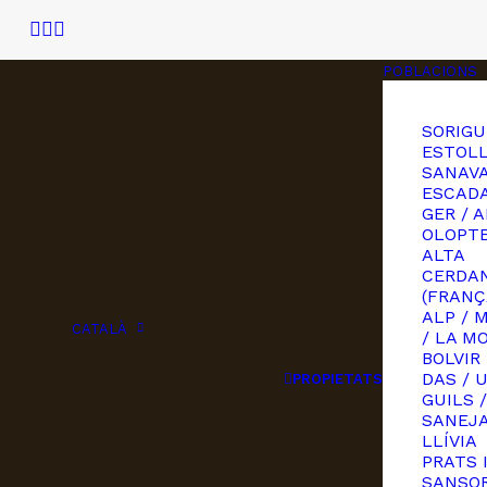
POBLACIONS
SORIGU
ESTOLL
SANAVA
ESCAD
GER / A
OLOPT
ALTA
CERDA
(FRANÇ
ALP / 
CATALÀ
/ LA M
BOLVIR
DAS / 
PROPIETATS
GUILS /
SANEJ
LLÍVIA
PRATS 
SANSOR