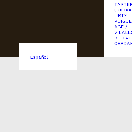
TARTE
QUEIXA
URTX
PUIGCE
AGE /
VILALL
BELLVE
CERDA
Español