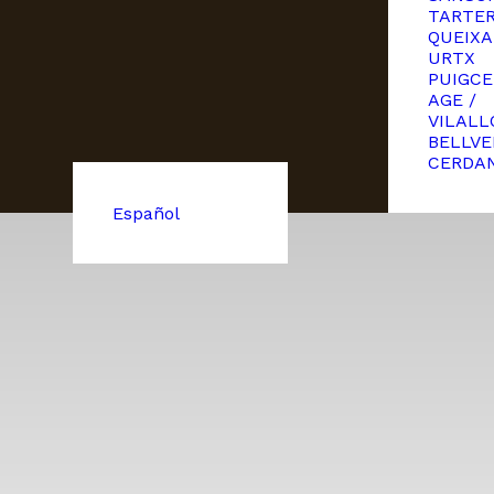
TARTE
QUEIXA
URTX
PUIGCE
AGE /
VILALL
BELLVE
CERDA
Español