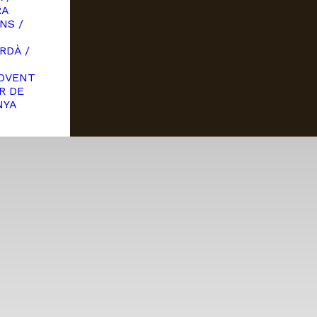
RA
20 anys fent de la Cerdanya,
NS /
la millor casa del món
RDÀ /
OVENT
R DE
NYA