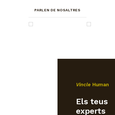
PARLEN DE NOSALTRES
Vincle
Human
Els teus
experts