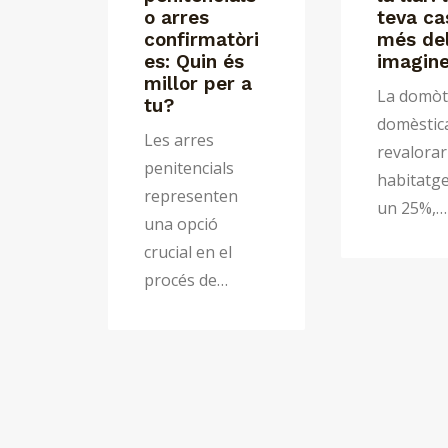
o arres
teva ca
confirmatòri
més de
es: Quin és
imagin
millor per a
La domòt
tu?
domèstic
Les arres
revalorar
penitencials
habitatge
representen
un 25%,…
una opció
crucial en el
procés de…