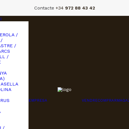
Contacte
+34
972 88 43 42
EROLA /
/
STRE /
ARCS
LL /
E
NYA
A)
MASELLA
OLINA
URUS
EMPRESA
VENDRE
COMPRAR
MAGA
A
I
 /