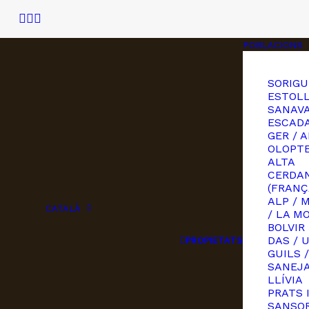
POBLACIONS
SORIGU
ESTOLL
SANAVA
ESCAD
GER / A
OLOPT
ALTA
CERDA
(FRANÇ
ALP / 
CATALÀ
/ LA M
BOLVIR
DAS / 
PROPIETATS
GUILS /
SANEJ
LLÍVIA
PRATS 
SANSOR