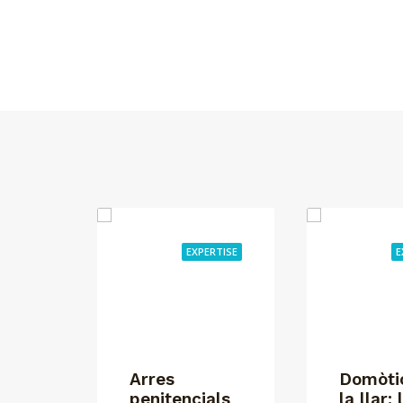
EXPERTISE
E
Arres
Domòti
penitencials
la llar: 