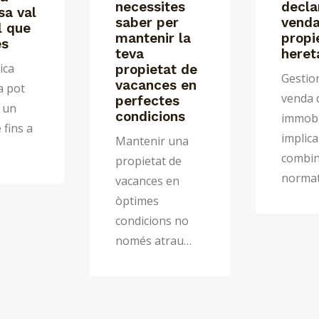
necessites
decla
sa val
saber per
venda
l que
mantenir la
propi
es
teva
heret
ica
propietat de
Gestio
vacances en
a pot
venda 
perfectes
 un
condicions
immobl
 fins a
implica
Mantenir una
combi
propietat de
normat
vacances en
òptimes
condicions no
només atrau…