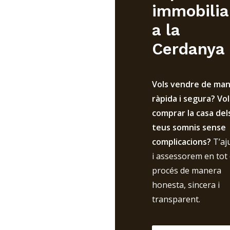
immobilia
a la
Cerdanya
Vols vendre de ma
ràpida i segura? Vol
comprar la casa del
teus somnis sense
complicacions?
T’aj
i assessorem en tot 
procés de manera
honesta, sincera i
transparent.