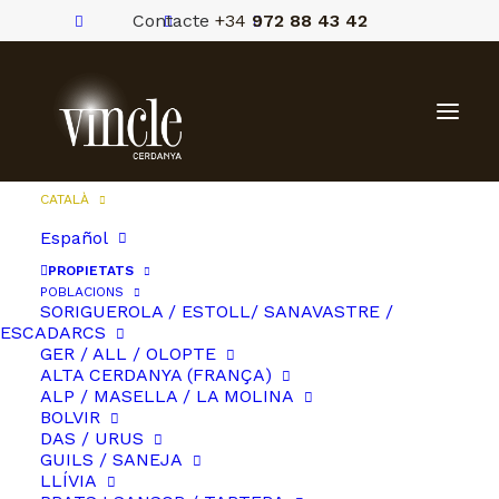
Contacte
+34
972 88 43 42
CATALÀ
Español
PROPIETATS
POBLACIONS
SORIGUEROLA / ESTOLL/ SANAVASTRE /
ESCADARCS
GER / ALL / OLOPTE
ALTA CERDANYA (FRANÇA)
ALP / MASELLA / LA MOLINA
BOLVIR
DAS / URUS
GUILS / SANEJA
LLÍVIA