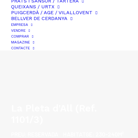
PRATS I SANSOR / TARTERA
QUEIXANS / URTX
PUIGCERDÀ / AGE / VILALLOVENT
BELLVER DE CERDANYA
EMPRESA
VENDRE
COMPRAR
MAGAZINE
CONTACTE
La Pleta d'All (Ref.
1101/3)
PREU:
RESERVADA
HABITATGE:
230-240M²