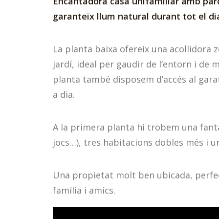
Encantadora casa unifamiliar amb parce
garanteix llum natural durant tot el di
La planta baixa ofereix una acollidora 
jardí, ideal per gaudir de l’entorn i d
planta també disposem d’accés al garat
a dia.
A la primera planta hi trobem una fantà
jocs…), tres habitacions dobles més i 
Una propietat molt ben ubicada, perfe
família i amics.