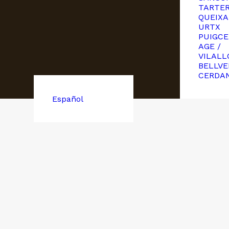
TARTE
QUEIXA
URTX
PUIGCE
AGE /
VILALL
BELLVE
CERDA
Español