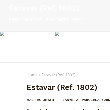
Estavar (Ref. 1802)
PREU:
490.000€
HABITATGE:
157M²
Home
Estavar (Ref. 1802)
Estavar (Ref. 1802)
HABITACIONS:
4
BANYS:
2
PARCEL·LA:
500