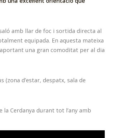
mb una excel·lent orientació que
ló amb llar de foc i sortida directa al
 totalment equipada. En aquesta mateixa
 aportant una gran comoditat per al dia
s (zona d’estar, despatx, sala de
e la Cerdanya durant tot l’any amb