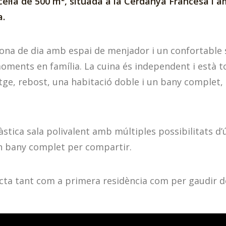
l·la de 500 m², situada a la Cerdanya Francesa i a
a.
zona de dia amb espai de menjador i un confortable sa
e moments en família. La cuina és independent i està
ge, rebost, una habitació doble i un bany complet,
stica sala polivalent amb múltiples possibilitats d’ú
un bany complet per compartir.
cta tant com a primera residència com per gaudir d