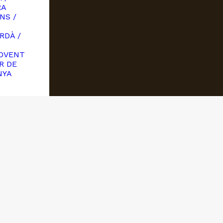
RA
NS /
RDÀ /
OVENT
R DE
NYA