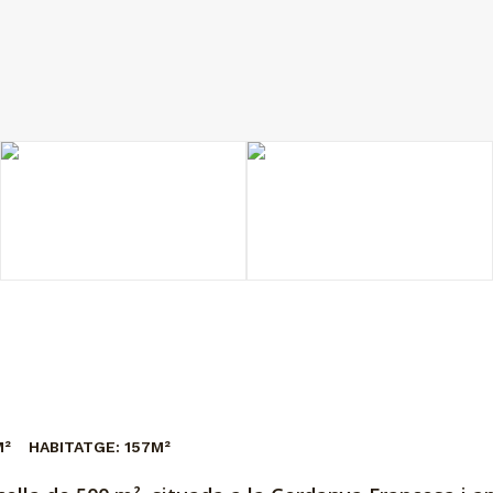
M²
HABITATGE:
157M²