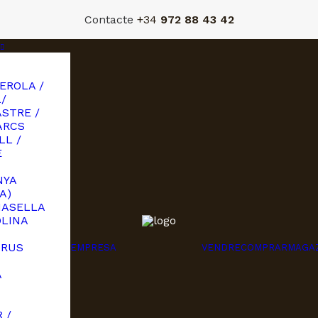
Contacte
+34
972 88 43 42
EROLA /
/
STRE /
ARCS
LL /
E
NYA
A)
MASELLA
OLINA
URUS
EMPRESA
VENDRE
COMPRAR
MAGA
A
I
 /