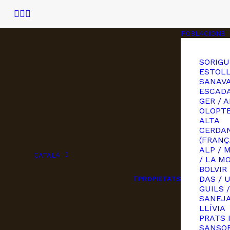
POBLACIONS
SORIGU
ESTOLL
SANAVA
ESCAD
GER / A
OLOPT
ALTA
CERDA
(FRANÇ
ALP / 
CATALÀ
/ LA M
BOLVIR
DAS / 
PROPIETATS
GUILS /
SANEJ
LLÍVIA
PRATS 
SANSOR