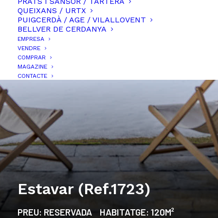
PRATS I SANSOR / TARTERA
QUEIXANS / URTX
PUIGCERDÀ / AGE / VILALLOVENT
BELLVER DE CERDANYA
EMPRESA
VENDRE
COMPRAR
MAGAZINE
CONTACTE
Estavar (Ref.1723)
PREU:
RESERVADA
HABITATGE:
120M²