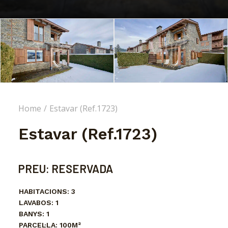
Home
Estavar (Ref.1723)
Estavar (Ref.1723)
PREU:
RESERVADA
HABITACIONS:
3
LAVABOS:
1
BANYS:
1
PARCEL·LA:
100M²