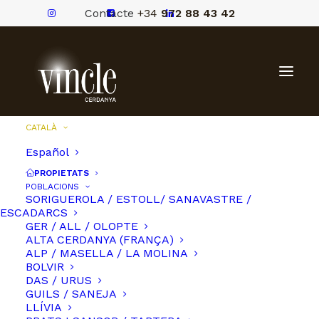
Contacte
+34
972 88 43 42
CATALÀ
Español
PROPIETATS
POBLACIONS
SORIGUEROLA / ESTOLL/ SANAVASTRE /
ESCADARCS
GER / ALL / OLOPTE
ALTA CERDANYA (FRANÇA)
ALP / MASELLA / LA MOLINA
BOLVIR
DAS / URUS
GUILS / SANEJA
LLÍVIA