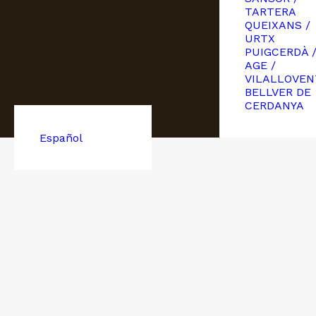
TARTERA
QUEIXANS /
URTX
PUIGCERDÀ 
AGE /
VILALLOVEN
BELLVER DE
CERDANYA
Español