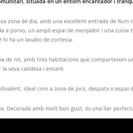
omunitari, situada en un entorn encantador i tranqu
sa zona de dia, amb una excel·lent entrada de llum na
ida a porxo, un ampli espai de menjador i una cuina
 hi ha un lavabo de cortesia.
zona de nit, amb tres habitacions que comparteixen 
la seva calidesa i encant.
olivalent, ideal com a zona de jocs, despatx o espai 
ox. Decorada amb molt bon gust, és una llar perfecta