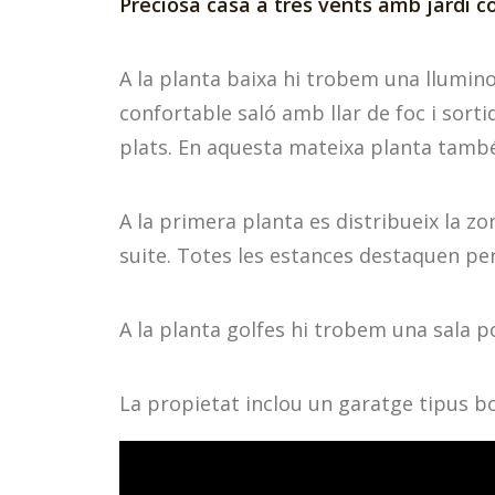
Preciosa casa a tres vents amb jardí c
A la planta baixa hi trobem una llumino
confortable saló amb llar de foc i sort
plats. En aquesta mateixa planta també
A la primera planta es distribueix la 
suite. Totes les estances destaquen per 
A la planta golfes hi trobem una sala p
La propietat inclou un garatge tipus b