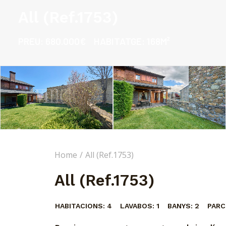
All (Ref.1753)
PREU:
680.000€
HABITATGE:
168M²
Home
All (Ref.1753)
All (Ref.1753)
HABITACIONS:
4
LAVABOS:
1
BANYS:
2
PARC