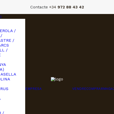
Contacte
+34
972 88 43 42
EROLA /
/
STRE /
ARCS
LL /
E
NYA
A)
MASELLA
OLINA
URUS
EMPRESA
VENDRE
COMPRAR
MAGA
A
I
 /