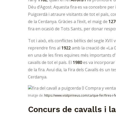
Déu d’Agost. Aquesta fira es va concebre pe
Puigcerdà i atraure visitants de tot el país, 
de la Cerdanya. Gràcies a l’èxit, el maig de
127
fira en ocasió de Tots Sants, per donar respost
Tot i això, els conflictes bèl·lics del segle XVI
reprendre fins al
1922
amb la creació de «La G
en una de les fires equines més importants d
cavalls de tot el país. El
1980
es va incorporar 
de la fira. Avui dia, la Fira dels Cavalls és un t
Cerdanya.
Imatge de:
https://www.visitpirineus.com/ca/que-fer/fires-i-f
Concurs de cavalls i 