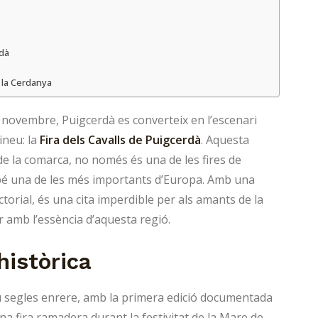
rdà
a la Cerdanya
novembre, Puigcerdà es converteix en l’escenari
ineu: la
Fira dels Cavalls de Puigcerdà
. Aquesta
a de la comarca, no només és una de les fires de
bé una de les més importants d’Europa. Amb una
torial, és una cita imperdible per als amants de la
r amb l’essència d’aquesta regió.
històrica
 segles enrere, amb la primera edició documentada
 fira ramadera durant la festivitat de la Mare de