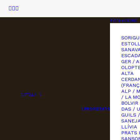
POBLACIONS
SORIGU
ESTOLL
SANAVA
ESCAD
GER / A
OLOPT
ALTA
CERDA
(FRANÇ
ALP / 
CATALÀ
/ LA M
BOLVIR
DAS / 
PROPIETATS
GUILS /
SANEJ
LLÍVIA
PRATS 
SANSOR