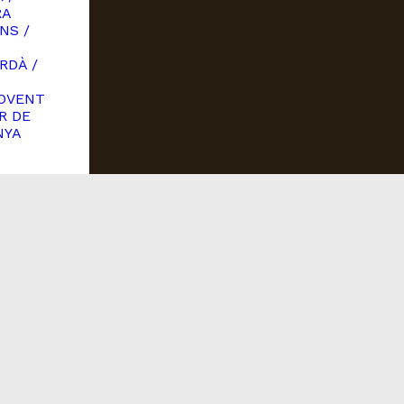
RA
NS /
RDÀ /
OVENT
R DE
NYA