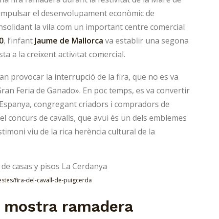
r impulsar el desenvolupament econòmic de
consolidant la vila com un important centre comercial
0
, l’infant
Jaume de Mallorca
va establir una segona
a a la creixent activitat comercial.
I van provocar la interrupció de la fira, que no es va
ran Feria de Ganado». En poc temps, es va convertir
’Espanya, congregant criadors i compradors de
el concurs de cavalls, que avui és un dels emblemes
estimoni viu de la rica herència cultural de la
estes/fira-del-cavall-de-puigcerda
la mostra ramadera