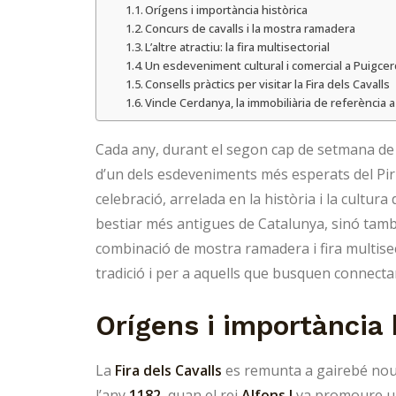
Orígens i importància històrica
Concurs de cavalls i la mostra ramadera
L’altre atractiu: la fira multisectorial
Un esdeveniment cultural i comercial a Puigce
Consells pràctics per visitar la Fira dels Cavalls
Vincle Cerdanya, la immobiliària de referència 
Cada any, durant el segon cap de setmana de 
d’un dels esdeveniments més esperats del Pir
celebració, arrelada en la història i la cultur
bestiar més antigues de Catalunya, sinó tam
combinació de mostra ramadera i fira multisec
tradició i per a aquells que busquen connecta
Orígens i importància 
La
Fira dels Cavalls
es remunta a gairebé nou
l’any
1182
, quan el rei
Alfons I
va promoure una