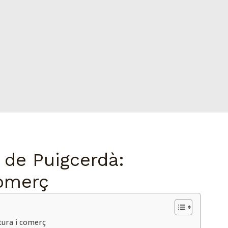
s de Puigcerdà:
comerç
ltura i comerç