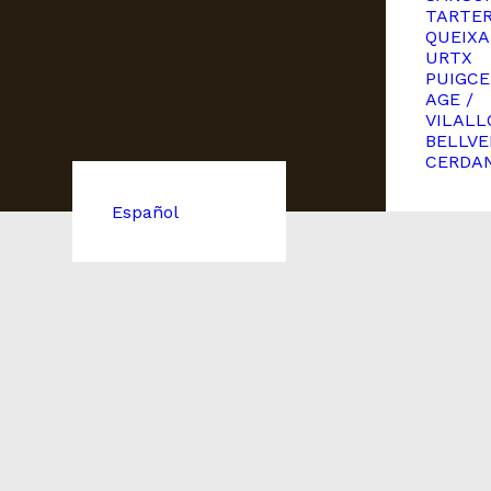
TARTE
QUEIXA
URTX
PUIGCE
AGE /
VILALL
BELLVE
CERDA
Español