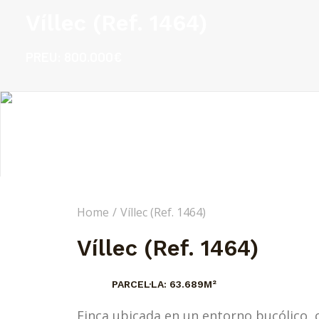
Víllec (Ref. 1464)
PREU:
800.000€
Home
Víllec (Ref. 1464)
Víllec (Ref. 1464)
PARCEL·LA:
63.689M²
Finca ubicada en un entorno bucólico, 