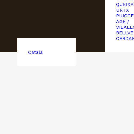
QUEIXA
URTX
PUIGCE
AGE /
VILALL
BELLVE
CERDA
Català