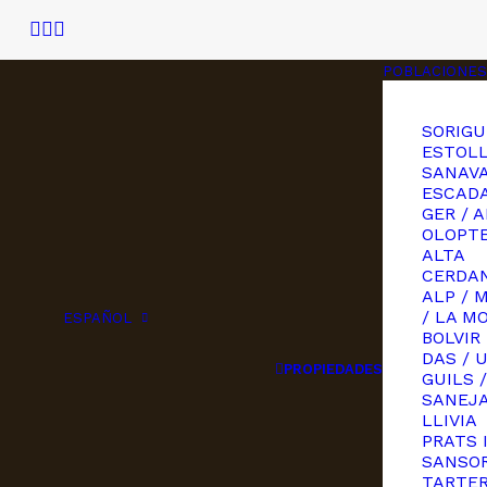
POBLACIONES
SORIGU
ESTOLL
SANAVA
ESCAD
GER / A
OLOPT
ALTA
CERDAN
ALP / 
/ LA M
ESPAÑOL
BOLVIR
DAS / 
PROPIEDADES
GUILS /
SANEJ
LLIVIA
PRATS 
SANSOR
TARTE