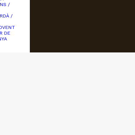
NS /
RDÀ /
OVENT
R DE
NYA