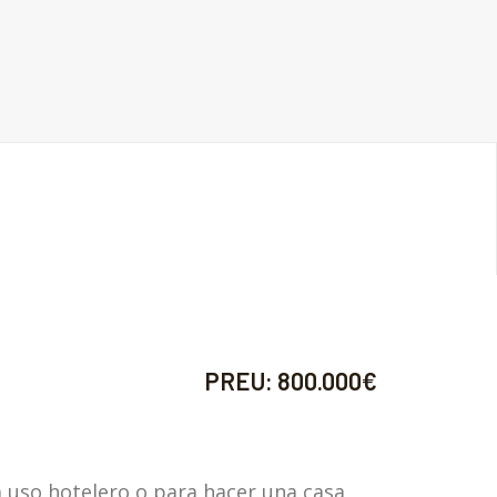
PREU:
800.000€
a uso hotelero o para hacer una casa