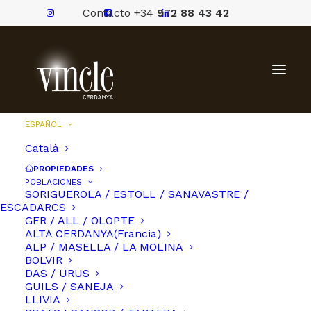
Contacto +34
972 88 43 42
ESPAÑOL
Català
PROPIEDADES
POBLACIONES
SORIGUEROLA / ESTOLL / SANAVASTRE /
ESCADARCS
GER / ALL / OLOPTE
ALTA CERDANYA(Francia)
ALP / MASELLA / LA MOLINA
BOLVIR
DAS / URUS
GUILS / SANEJA
LLIVIA