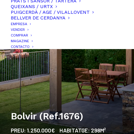
PRATS I SANSOR / TARTERA
QUEIXANS / URTX
PUIGCERDÀ / AGE / VILALLOVENT
BELLVER DE CERDANYA
EMPRESA
VENDER
COMPRAR
MAGAZINE
CONTACTO
Bolvir (Ref.1676)
PREU:
1.250.000€
HABITATGE:
298M²