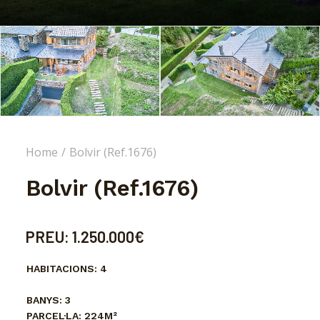
Home
Bolvir (Ref.1676)
Bolvir (Ref.1676)
PREU:
1.250.000€
HABITACIONS:
4
BANYS:
3
PARCEL·LA:
224M²