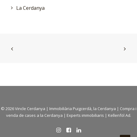
La Cerdanya
© 2026 Vincle Cerdanya |
Immobiliària Puigcerdà, la Cerdanya
|
Compra i
venda de cases a la Cerdanya
| Experts immobiliaris |
Kellenföl Ad.