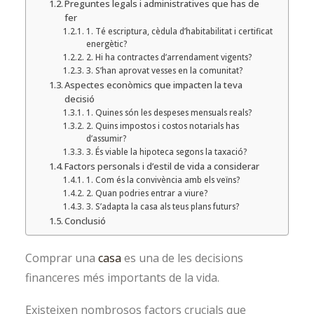
Preguntes legals i administratives que has de
fer
1. Té escriptura, cèdula d’habitabilitat i certificat
energètic?
2. Hi ha contractes d’arrendament vigents?
3. S’han aprovat vesses en la comunitat?
Aspectes econòmics que impacten la teva
decisió
1. Quines són les despeses mensuals reals?
2. Quins impostos i costos notarials has
d’assumir?
3. És viable la hipoteca segons la taxació?
Factors personals i d’estil de vida a considerar
1. Com és la convivència amb els veïns?
2. Quan podries entrar a viure?
3. S’adapta la casa als teus plans futurs?
Conclusió
Comprar una
casa
es una de les decisions
financeres més importants de la vida.
Existeixen nombrosos factors crucials que