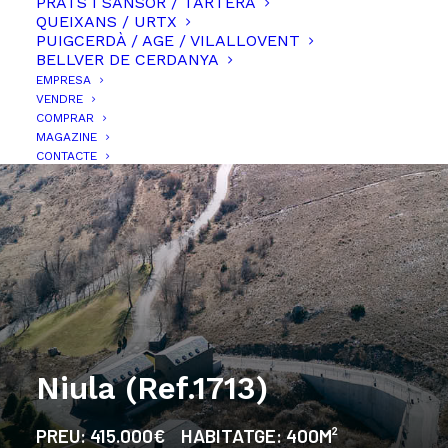
PRATS I SANSOR / TARTERA
QUEIXANS / URTX
PUIGCERDÀ / AGE / VILALLOVENT
BELLVER DE CERDANYA
EMPRESA
VENDRE
COMPRAR
MAGAZINE
CONTACTE
Niula (Ref.1713)
PREU:
415.000€
HABITATGE:
400M²