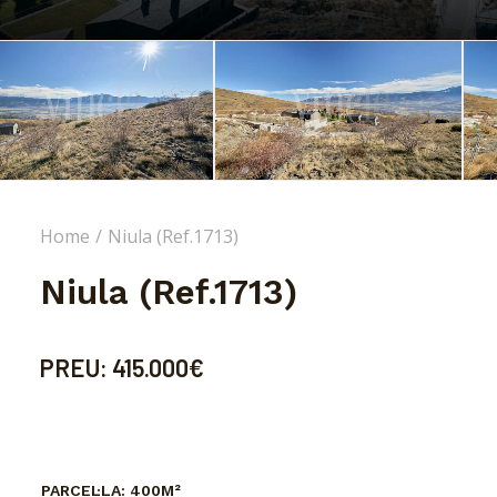
Home
Niula (Ref.1713)
Niula (Ref.1713)
PREU:
415.000€
PARCEL·LA:
400M²