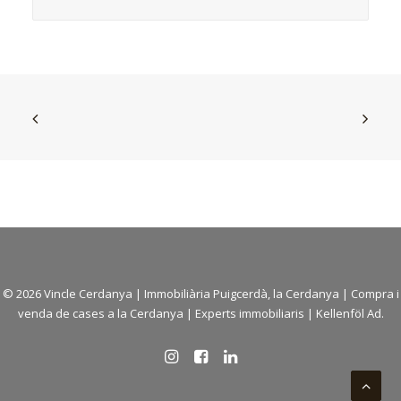
© 2026 Vincle Cerdanya |
Immobiliària Puigcerdà, la Cerdanya
|
Compra i
venda de cases a la Cerdanya
| Experts immobiliaris |
Kellenföl Ad.