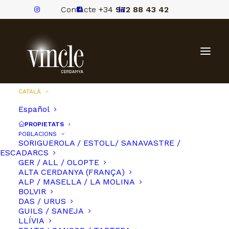
Contacte
+34
972 88 43 42
CATALÀ
Español
PROPIETATS
POBLACIONS
SORIGUEROLA / ESTOLL/ SANAVASTRE /
ESCADARCS
GER / ALL / OLOPTE
ALTA CERDANYA (FRANÇA)
ALP / MASELLA / LA MOLINA
BOLVIR
DAS / URUS
GUILS / SANEJA
LLÍVIA