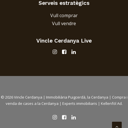
Serveis estratègics
Vull comprar
Vull vendre
Vincle Cerdanya
Live
© 2026 Vincle Cerdanya |
Immobiliària Puigcerdà, la Cerdanya
|
Compra i
venda de cases a la Cerdanya
| Experts immobiliaris |
Kellenföl Ad.