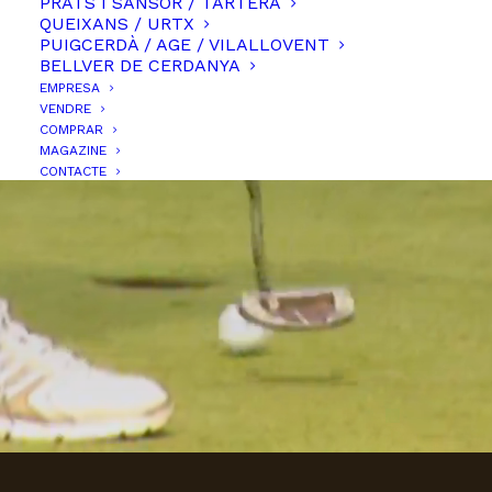
PRATS I SANSOR / TARTERA
20 anys fent de la
QUEIXANS / URTX
PUIGCERDÀ / AGE / VILALLOVENT
Cerdanya,
BELLVER DE CERDANYA
EMPRESA
la millor casa del món
VENDRE
COMPRAR
MAGAZINE
CONTACTE