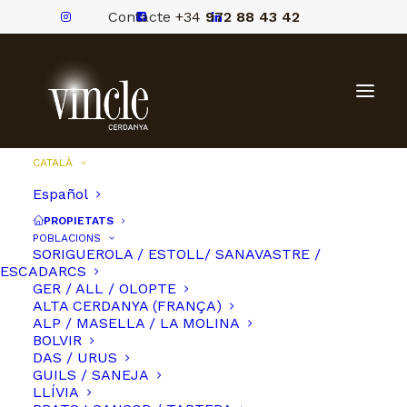
Contacte
+34
972 88 43 42
CATALÀ
Español
PROPIETATS
POBLACIONS
SORIGUEROLA / ESTOLL/ SANAVASTRE /
ESCADARCS
GER / ALL / OLOPTE
ALTA CERDANYA (FRANÇA)
ALP / MASELLA / LA MOLINA
BOLVIR
DAS / URUS
GUILS / SANEJA
LLÍVIA