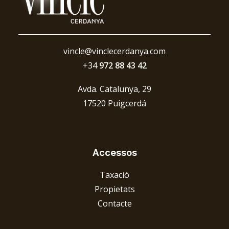
vincle@vinclecerdanya.com
+34
972 88 43 42
Avda. Catalunya, 29
17520 Puigcerdá
Accessos
Taxació
Propietats
Contacte