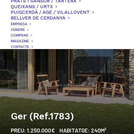
PRATS I SANSOR / TARTERA
QUEIXANS / URTX
PUIGCERDÀ / AGE / VILALLOVENT
BELLVER DE CERDANYA
EMPRESA
VENDRE
COMPRAR
MAGAZINE
CONTACTE
Ger (Ref.1783)
PREU:
1.250.000€
HABITATGE:
240M²