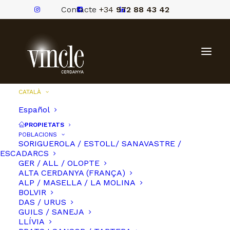
Contacte
+34
972 88 43 42
CATALÀ
Español
PROPIETATS
POBLACIONS
SORIGUEROLA / ESTOLL/ SANAVASTRE /
ESCADARCS
GER / ALL / OLOPTE
ALTA CERDANYA (FRANÇA)
ALP / MASELLA / LA MOLINA
BOLVIR
DAS / URUS
GUILS / SANEJA
LLÍVIA