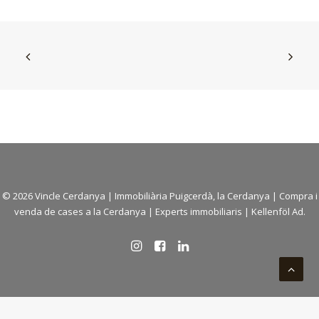
© 2026 Vincle Cerdanya |
Immobiliària Puigcerdà, la Cerdanya
|
Compra i
venda de cases a la Cerdanya
| Experts immobiliaris |
Kellenföl Ad.
Català
Español