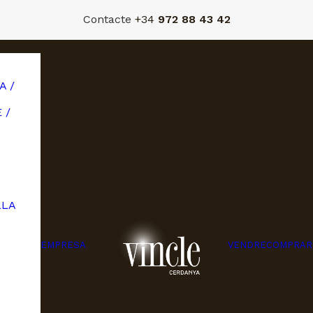
Contacte
+34
972 88 43 42
A /
 /
LLA
EMPRESA
VENDRE
COMPRAR