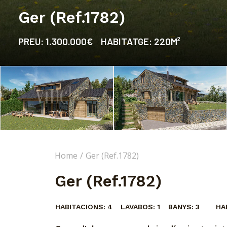
Ger (Ref.1782)
PREU:
1.300.000€
HABITATGE:
220M²
Home
Ger (Ref.1782)
Ger (Ref.1782)
HABITACIONS:
4
LAVABOS:
1
BANYS:
3
HA