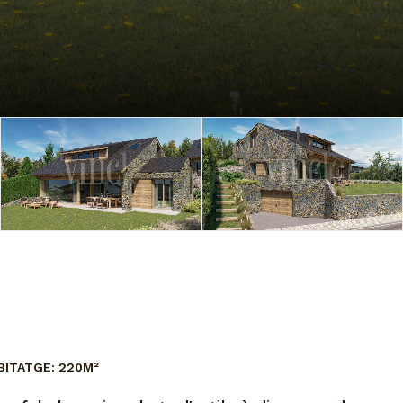
BITATGE:
220M²