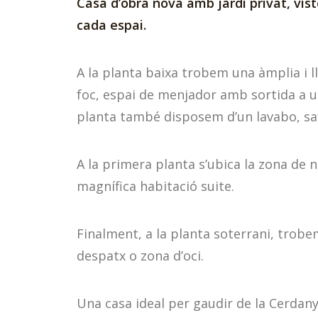
Casa d’obra nova amb jardí privat, vist
cada espai.
A la planta baixa trobem una àmplia i l
foc, espai de menjador amb sortida a u
planta també disposem d’un lavabo, safa
A la primera planta s’ubica la zona de
magnífica habitació suite.
Finalment, a la planta soterrani, trobem
despatx o zona d’oci.
Una casa ideal per gaudir de la Cerdan