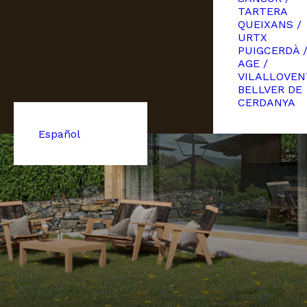
TARTERA
QUEIXANS /
URTX
PUIGCERDÀ 
AGE /
VILALLOVEN
BELLVER DE
CERDANYA
Español