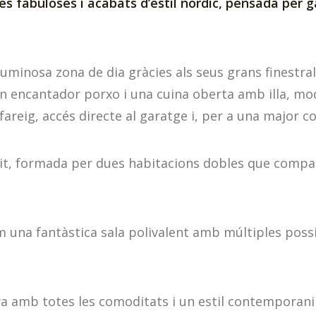
es fabuloses i acabats d’estil nòrdic, pensada per ga
luminosa zona de dia gràcies als seus grans finestral
n encantador porxo i una cuina oberta amb illa, mo
reig, accés directe al garatge i, per a una major co
 nit, formada per dues habitacions dobles que comp
 una fantàstica sala polivalent amb múltiples possib
ya amb totes les comoditats i un estil contemporani 