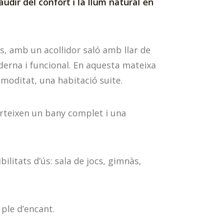
udir del confort i la llum natural en
s, amb un acollidor saló amb llar de
derna i funcional. En aquesta mateixa
moditat, una habitació suite.
arteixen un bany complet i una
ilitats d’ús: sala de jocs, gimnàs,
ple d’encant.