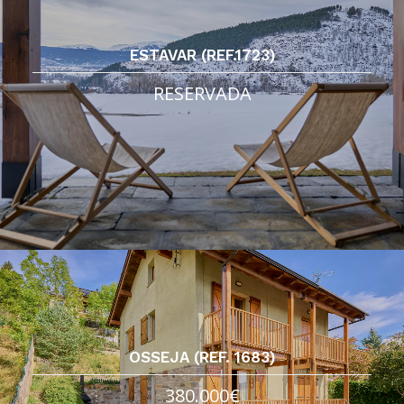
ESTAVAR (REF.1723)
RESERVADA
OSSEJA (REF. 1683)
380.000€