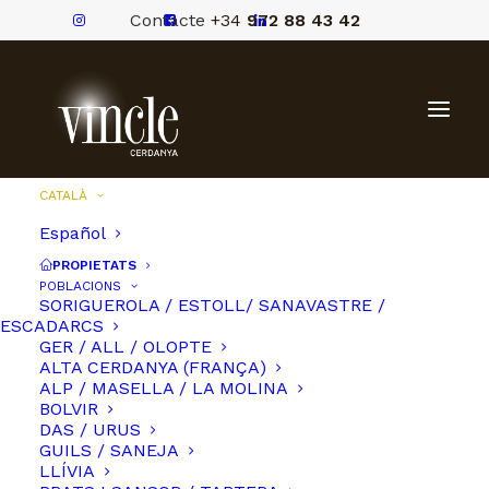
Contacte
+34
972 88 43 42
CATALÀ
Español
PROPIETATS
POBLACIONS
SORIGUEROLA / ESTOLL/ SANAVASTRE /
ESCADARCS
GER / ALL / OLOPTE
ALTA CERDANYA (FRANÇA)
ALP / MASELLA / LA MOLINA
BOLVIR
DAS / URUS
GUILS / SANEJA
LLÍVIA