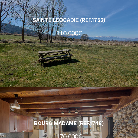
SAINTE LEOCADIE (REF.1752)
110.000€
BOURG MADAME (REF.1748)
170.000€