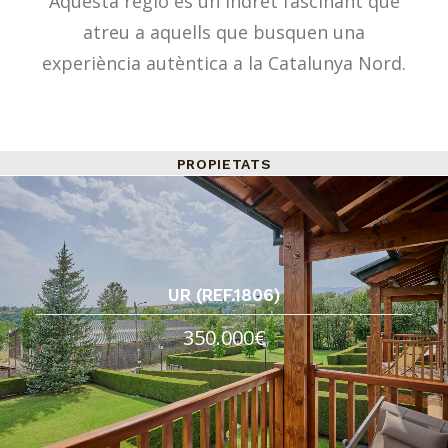
Aquesta regió és un indret fascinant que
atreu a aquells que busquen una
experiència autèntica a la Catalunya Nord.
PROPIETATS
UR (REF.1806)
350.000€