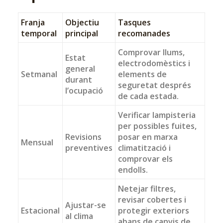
Franja
Objectiu
Tasques
temporal
principal
recomanades
Comprovar llums,
Estat
electrodomèstics i
general
Setmanal
elements de
durant
seguretat després
l’ocupació
de cada estada.
Verificar lampisteria
per possibles fuites,
Revisions
posar en marxa
Mensual
preventives
climatització i
comprovar els
endolls.
Netejar filtres,
revisar cobertes i
Ajustar-se
Estacional
protegir exteriors
al clima
abans de canvis de