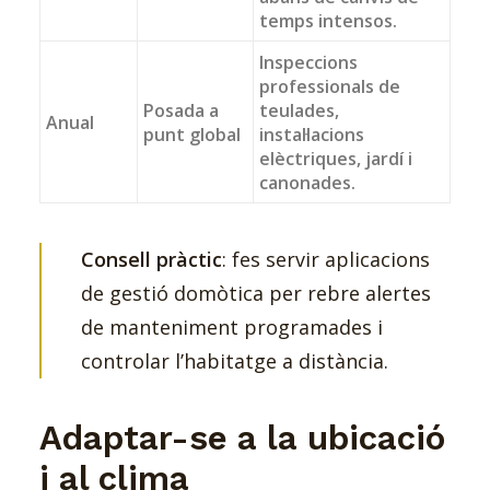
temps intensos.
Inspeccions
professionals de
Posada a
teulades,
Anual
punt global
instal·lacions
elèctriques, jardí i
canonades.
Consell pràctic
: fes servir aplicacions
de gestió domòtica per rebre alertes
de manteniment programades i
controlar l’habitatge a distància.
Adaptar-se a la ubicació
i al clima