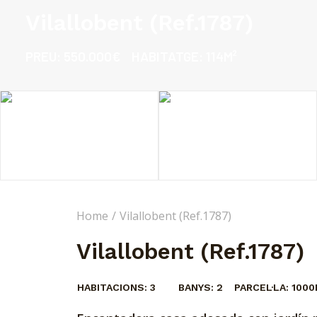
Vilallobent (Ref.1787)
PREU:
550.000€
HABITATGE:
114M²
Home
Vilallobent (Ref.1787)
Vilallobent (Ref.1787)
HABITACIONS:
3
BANYS:
2
PARCEL·LA:
1000