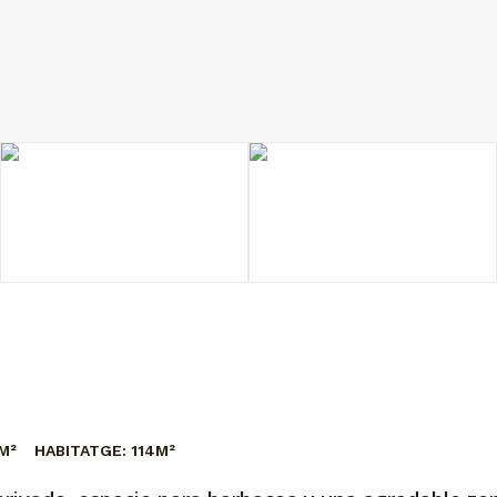
M²
HABITATGE:
114M²