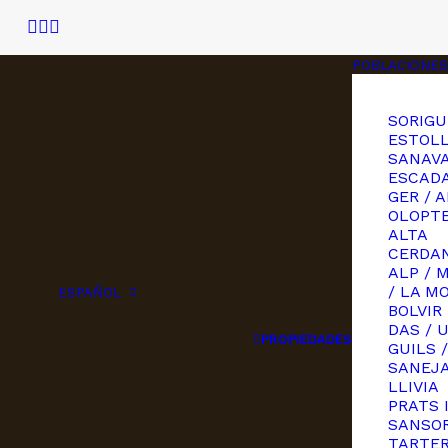
POBLACIONES
SORIGU
ESTOLL
SANAVA
ESCAD
GER / A
OLOPT
ALTA
CERDAN
ALP / 
/ LA M
ESPAÑOL
BOLVIR
DAS / 
PROPIEDADES
GUILS /
SANEJ
LLIVIA
PRATS 
SANSOR
TARTE