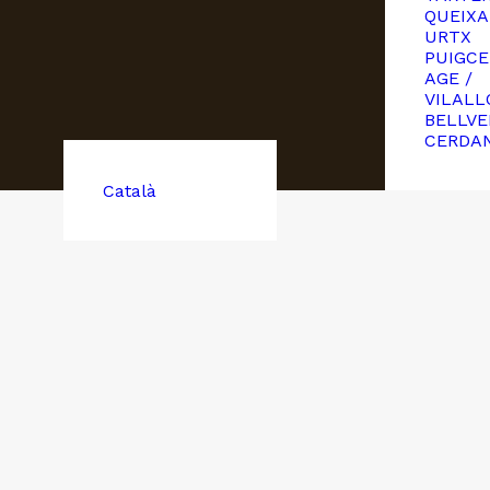
QUEIXA
URTX
PUIGCE
AGE /
VILALL
BELLVE
CERDA
Català