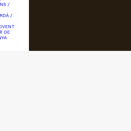
NS /
RDÀ /
OVENT
R DE
NYA