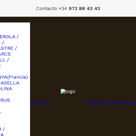
Contacto +34
972 88 43 42
EROLA /
 /
STRE /
ARCS
LL /
E
YA(Francia)
MASELLA
OLINA
URUS
EMPRESA
VENDER
COMPRAR
MAGA
A
I
 /
RA