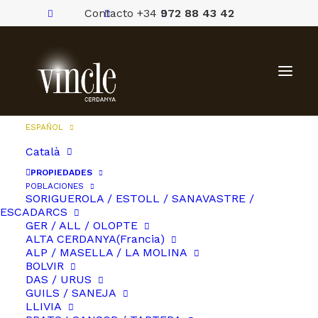
Contacto +34
972 88 43 42
ESPAÑOL
Català
PROPIEDADES
POBLACIONES
SORIGUEROLA / ESTOLL / SANAVASTRE /
ESCADARCS
GER / ALL / OLOPTE
ALTA CERDANYA(Francia)
ALP / MASELLA / LA MOLINA
BOLVIR
DAS / URUS
GUILS / SANEJA
LLIVIA