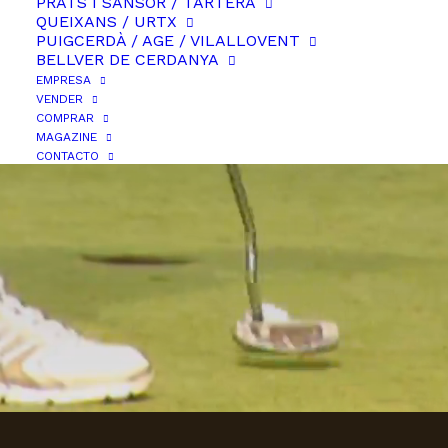
PRATS I SANSOR / TARTERA
20 años haciendo de la
QUEIXANS / URTX
PUIGCERDÀ / AGE / VILALLOVENT
Cerdanya,
BELLVER DE CERDANYA
EMPRESA
la mejor casa del mundo
VENDER
COMPRAR
MAGAZINE
CONTACTO