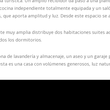
ia turística. Un amplio recibidor da paso a una plan
an cocina independiente totalmente equipada y un s
, que aporta amplitud y luz. Desde este espacio se 
ente muy amplia distribuye dos habitaciones suites 
dos los dormitorios.
na de lavandería y almacenaje, un aseo y un garaje 
esta es una casa con volúmenes generosos, luz natur