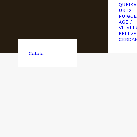
QUEIXA
URTX
PUIGCE
AGE /
VILALL
BELLVE
CERDA
Català