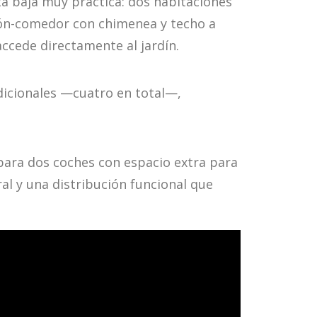
ta baja muy práctica: dos habitaciones
alón-comedor con chimenea y techo a
accede directamente al jardín.
adicionales —cuatro en total—,
para dos coches con espacio extra para
al y una distribución funcional que