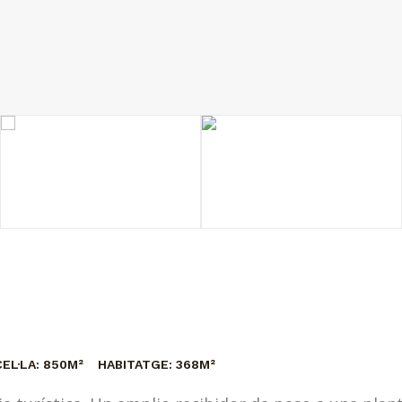
EL·LA:
850M²
HABITATGE:
368M²