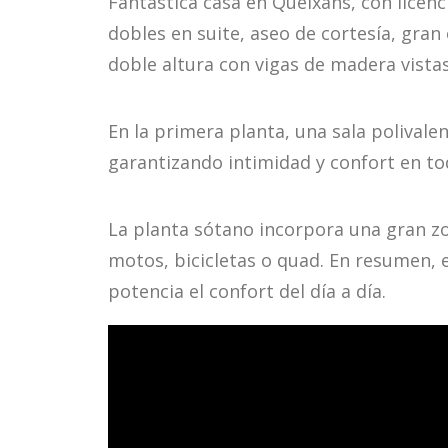
Fantástica casa en Queixans, con licenc
dobles en suite, aseo de cortesía, gr
doble altura con vigas de madera vistas
En la primera planta, una sala polival
garantizando intimidad y confort en to
La planta sótano incorpora una gran zo
motos, bicicletas o quad. En resumen, 
potencia el confort del día a día.