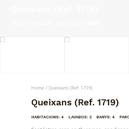
Queixans (Ref. 1719)
PREU:
1.140.000€
HABITATGE:
368M²
Home
Queixans (Ref. 1719)
Queixans (Ref. 1719)
HABITACIONS:
4
LAVABOS:
2
BANYS:
4
PARC