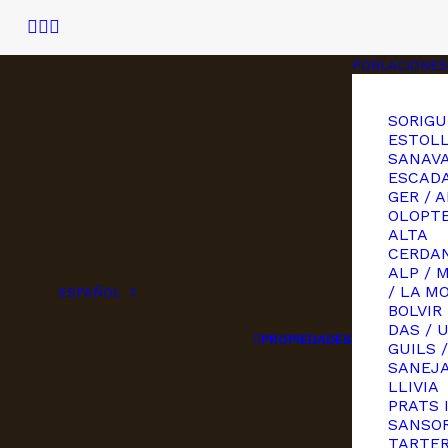
POBLACIONES
SORIGU
ESTOLL
SANAVA
ESCAD
GER / A
OLOPT
ALTA
CERDAN
ALP / 
/ LA M
ESPAÑOL
BOLVIR
DAS / 
PROPIEDADES
GUILS /
SANEJ
LLIVIA
PRATS 
SANSOR
TARTE