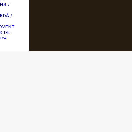
NS /
RDÀ /
OVENT
R DE
NYA