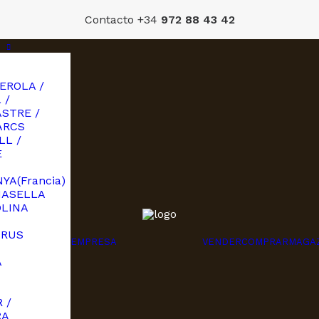
Contacto +34
972 88 43 42
EROLA /
 /
STRE /
ARCS
LL /
E
YA(Francia)
MASELLA
OLINA
URUS
EMPRESA
VENDER
COMPRAR
MAGA
A
I
 /
RA