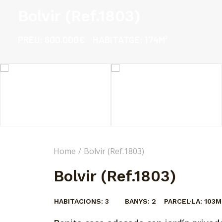
Bolvir (Ref.1803)
PREU:
600.000€
HABITATGE:
174M²
Home
Bolvir (Ref.1803)
Bolvir (Ref.1803)
HABITACIONS:
3
BANYS:
2
PARCEL·LA:
103M