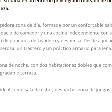
o, situada en un entorno privilegiado rodeado de u
leza.
edora zona de día, formada por un confortable saló
espacio de comedor y una cocina independiente con u
nta disponemos de lavadero y despensa. Desde aquí 
erosa, un trastero y un práctico armario para leña.
 zona de noche, con dos habitaciones dobles que c
agradable terraza.
, ideal como sala de estar, despacho, zona de juegos