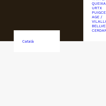
QUEIXA
URTX
PUIGCE
AGE /
VILALL
BELLVE
CERDA
Català