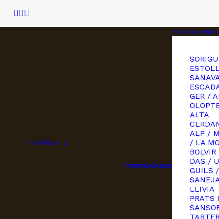
POBLACIONES
SORIGU
ESTOLL
SANAVA
ESCAD
GER / A
OLOPT
ALTA
CERDAN
ALP / 
/ LA M
ESPAÑOL
BOLVIR
DAS / 
PROPIEDADES
GUILS /
SANEJ
LLIVIA
PRATS 
SANSOR
TARTE