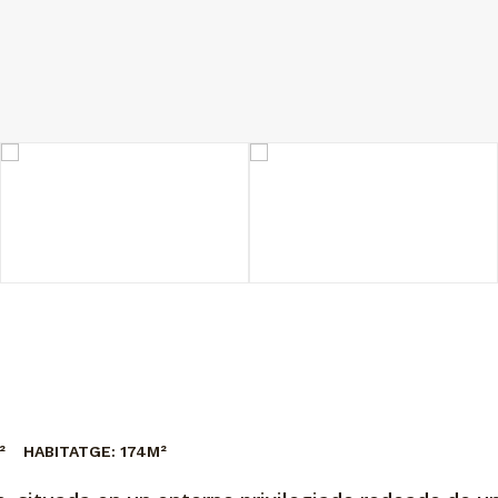
²
HABITATGE:
174M²