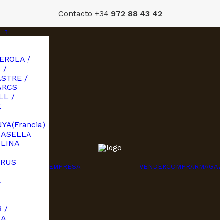
Contacto +34
972 88 43 42
EROLA /
 /
STRE /
ARCS
LL /
E
YA(Francia)
MASELLA
OLINA
URUS
EMPRESA
VENDER
COMPRAR
MAGA
A
I
 /
RA