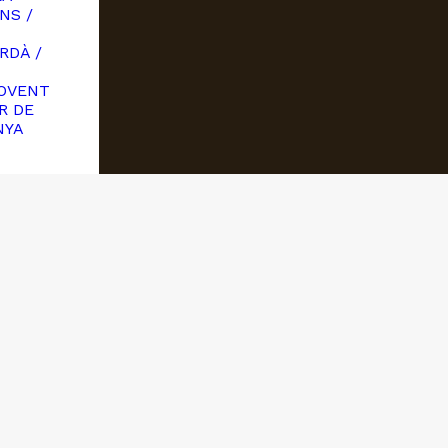
NS /
RDÀ /
OVENT
R DE
NYA