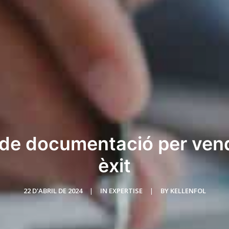
a de documentació per ve
èxit
22 D'ABRIL DE 2024
|
IN
EXPERTISE
|
BY
KELLENFOL