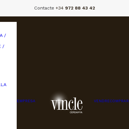
Contacte
+34
972 88 43 42
A /
 /
LLA
EMPRESA
VENDRE
COMPRAR