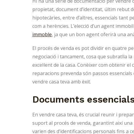
Hi ha una sèrie de documentació per vendre cas
propietat, document d’identitat, últim rebut de 
hipotecàries, entre d’altres, essencials tant 
com a herències. L’elecció d’un agent immobilia
immoble
, ja que un bon agent oferirà una anà
El procés de venda es pot dividir en quatre perí
negociació i tancament, cosa que subratlla la
excel·lent de la casa. Conèixer com obtenir el ce
reparacions prevenda són passos essencials 
vendre casa teva amb èxit.
Documents essencials 
En vendre casa teva, és crucial reunir i prep
suport al procés de venda, garantint així una
varien des d’identificacions personals fins a ce