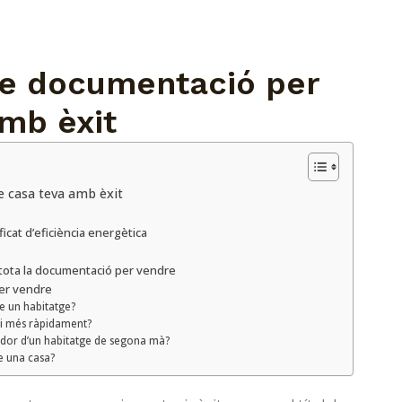
 de documentació per
mb èxit
e casa teva amb èxit
icat d’eficiència energètica
 tota la documentació per vendre
er vendre
e un habitatge?
i més ràpidament?
dor d’un habitatge de segona mà?
e una casa?