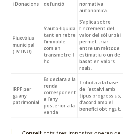
i Donacions
defunció
normativa
autonòmica.
S’aplica sobre
S’auto-liquida
l’increment del
tant en rebre
valor del sòl urbà i
Plusvàlua
l’immoble
permet triar
municipal
com en
entre un mètode
(IIVTNU)
transmetre-l-
estimatiu o un de
ho
basat en valors
reals.
Es declara a la
Tributa a la base
renda
IRPF per
de l’estalvi amb
corresponent
guany
tipus progressius,
a l’any
patrimonial
d’acord amb el
posterior a la
benefici obtingut.
venda
Consell
: tots tres impostos operen de