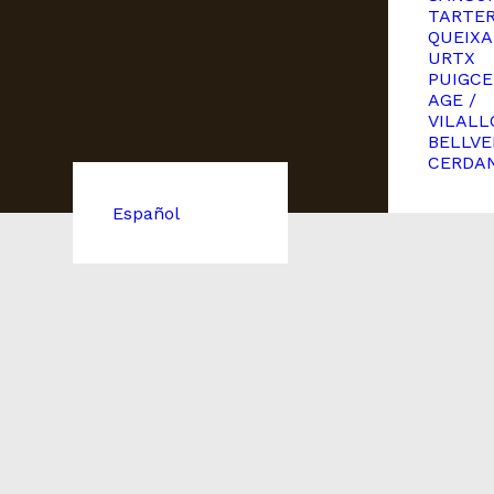
TARTE
QUEIXA
URTX
PUIGCE
AGE /
VILALL
BELLVE
CERDA
Español