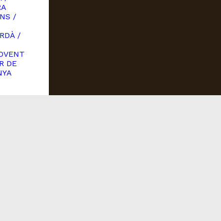
RA
NS /
RDÀ /
OVENT
R DE
NYA