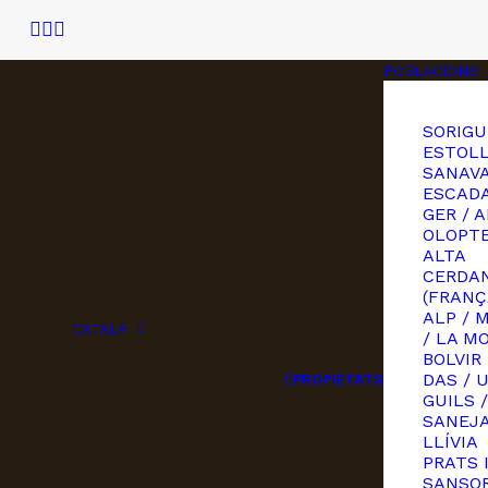
POBLACIONS
SORIGU
ESTOLL
SANAVA
ESCAD
GER / A
OLOPT
ALTA
CERDA
(FRANÇ
ALP / 
CATALÀ
/ LA M
BOLVIR
DAS / 
PROPIETATS
GUILS /
SANEJ
LLÍVIA
PRATS 
SANSOR