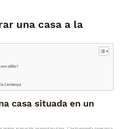
ar una casa a la
n idíl·lic?
a la Cerdanya
na casa situada en un
isatges naturals espectaculars. L’estupenda comarca