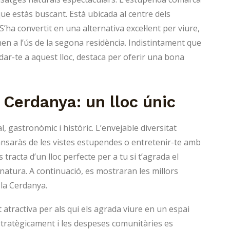
ue estàs buscant. Està ubicada al centre dels
 S’ha convertit en una alternativa excel·lent per viure,
en a l’ús de la segona residència. Indistintament que
ar-te a aquest lloc, destaca per oferir una bona
 Cerdanya: un lloc únic
, gastronòmic i històric. L’envejable diversitat
cansaràs de les vistes estupendes o entretenir-te amb
es tracta d’un lloc perfecte per a tu si t’agrada el
natura. A continuació, es mostraran les millors
la Cerdanya.
atractiva per als qui els agrada viure en un espai
estratègicament i les despeses comunitàries es