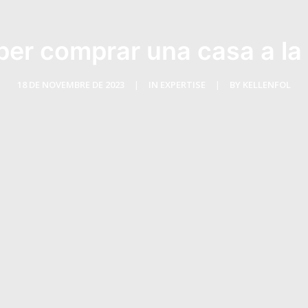
per comprar una casa a l
18 DE NOVEMBRE DE 2023
|
IN
EXPERTISE
|
BY
KELLENFOL