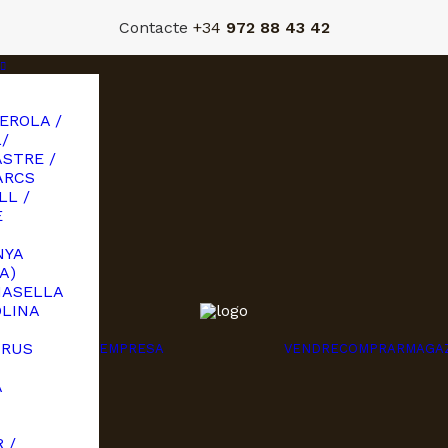
Contacte
+34
972 88 43 42
EROLA /
/
STRE /
ARCS
LL /
E
NYA
A)
MASELLA
OLINA
URUS
EMPRESA
VENDRE
COMPRAR
MAGA
A
I
 /