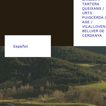
TARTERA
QUEIXANS /
URTX
PUIGCERDÀ 
AGE /
VILALLOVEN
BELLVER DE
CERDANYA
Español