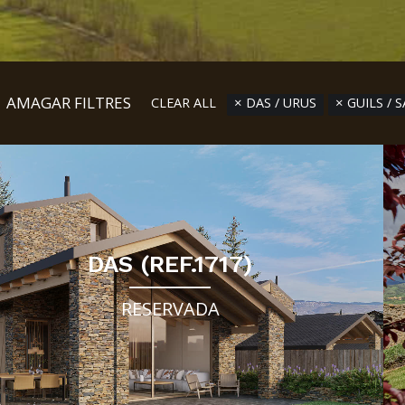
AMAGAR FILTRES
CLEAR ALL
DAS / URUS
GUILS / 
DAS (REF.1717)
RESERVADA