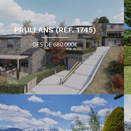
PRULLANS (REF. 1745)
DES DE 680.000€