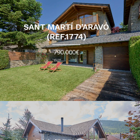
SANT MARTÍ D’ARAVÓ
(REF.1774)
790.000€