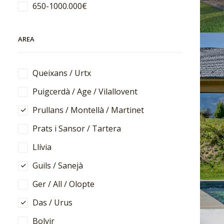
650-1000.000€
AREA
Queixans / Urtx
Puigcerdà / Age / Vilallovent
Prullans / Montellà / Martinet
Prats i Sansor / Tartera
Llívia
Guils / Sanejà
Ger / All / Olopte
Das / Urus
Bolvir