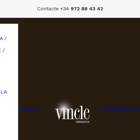
Contacte
+34
972 88 43 42
A /
 /
LLA
EMPRESA
VENDRE
COMPRAR