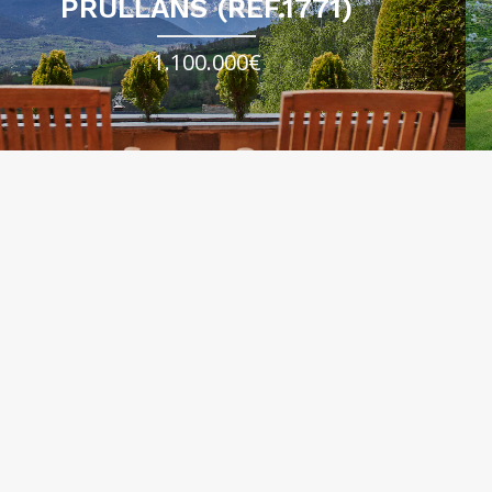
PRULLANS (REF.1771)
1.100.000€
VÍLLEC (REF. 1464)
800.000€