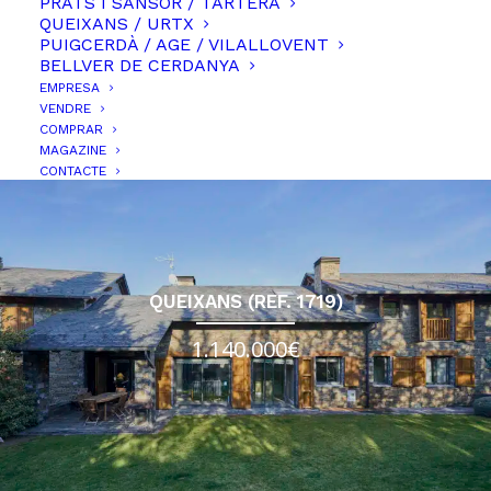
PRATS I SANSOR / TARTERA
QUEIXANS / URTX
PUIGCERDÀ / AGE / VILALLOVENT
BELLVER DE CERDANYA
EMPRESA
FILTREU LA CERCA
VENDRE
COMPRAR
CLEAR ALL
DE + 1.000.000€
BELLVER DE CERDANYA
MAGAZINE
CONTACTE
QUEIXANS (REF. 1719)
1.140.000€