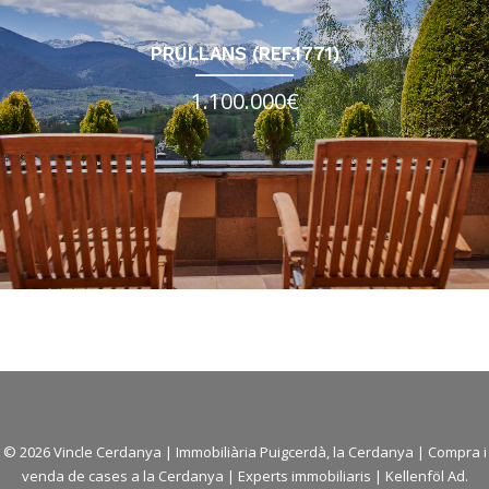
PRULLANS (REF.1771)
1.100.000€
© 2026 Vincle Cerdanya |
Immobiliària Puigcerdà, la Cerdanya
|
Compra i
venda de cases a la Cerdanya
| Experts immobiliaris |
Kellenföl Ad.