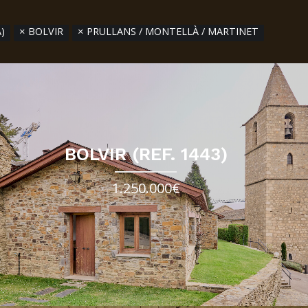
)
BOLVIR
PRULLANS / MONTELLÀ / MARTINET
BOLVIR (REF. 1443)
1.250.000€