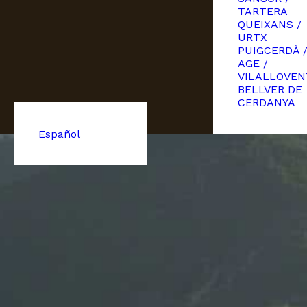
TARTERA
QUEIXANS /
URTX
PUIGCERDÀ 
AGE /
VILALLOVEN
BELLVER DE
CERDANYA
Español