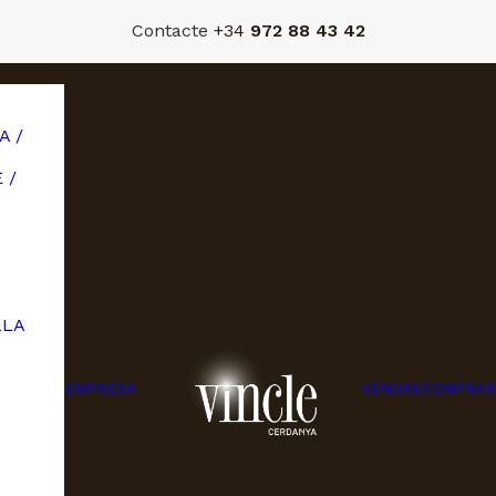
Contacte
+34
972 88 43 42
A /
 /
LLA
EMPRESA
VENDRE
COMPRAR