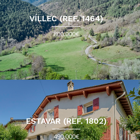
VÍLLEC (REF. 1464)
800.000€
ESTAVAR (REF. 1802)
490.000€