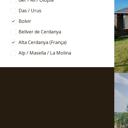
Ger / All / Olopte
Das / Urus
Bolvir
Bellver de Cerdanya
Alta Cerdanya (França)
Alp / Masella / La Molina