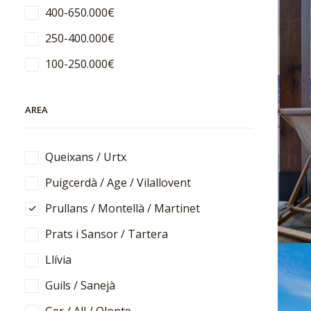
400-650.000€
250-400.000€
100-250.000€
AREA
Queixans / Urtx
Puigcerdà / Age / Vilallovent
Prullans / Montellà / Martinet
Prats i Sansor / Tartera
Llívia
Guils / Sanejà