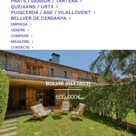
PRATS I SANSOR / TARTERA
QUEIXANS / URTX
PUIGCERDÀ / AGE / VILALLOVENT
BELLVER DE CERDANYA
EMPRESA
FILTREU LA CERCA
VENDRE
COMPRAR
CLEAR ALL
0-100.000€
400-650.000€
BOLVIR
MAGAZINE
CONTACTE
BOLVIR (REF.1803)
600.000€