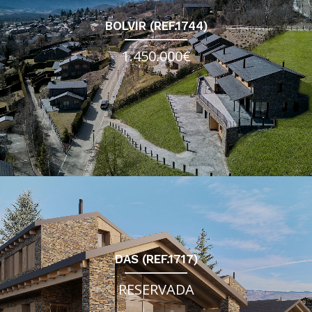
BOLVIR (REF.1744)
1.450.000€
DAS (REF.1717)
RESERVADA