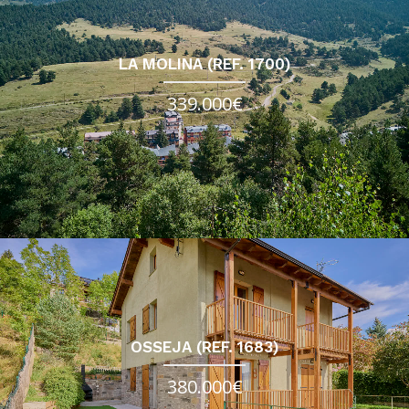
LA MOLINA (REF. 1700)
339.000€
OSSEJA (REF. 1683)
380.000€