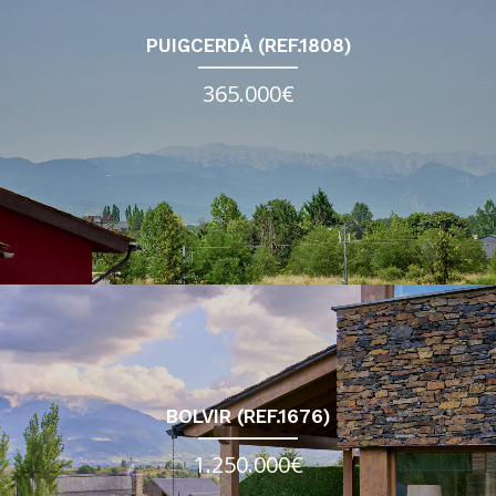
PUIGCERDÀ (REF.1808)
365.000€
BOLVIR (REF.1676)
1.250.000€