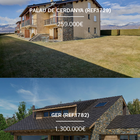
PALAU DE CERDANYA (REF.1729)
259.000€
GER (REF.1782)
1.300.000€