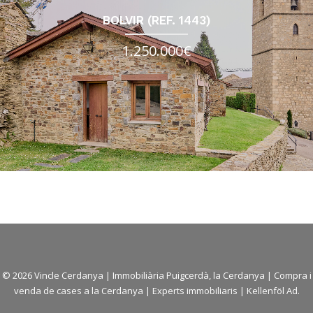
BOLVIR (REF. 1443)
1.250.000€
© 2026 Vincle Cerdanya |
Immobiliària Puigcerdà, la Cerdanya
|
Compra i
venda de cases a la Cerdanya
| Experts immobiliaris |
Kellenföl Ad.