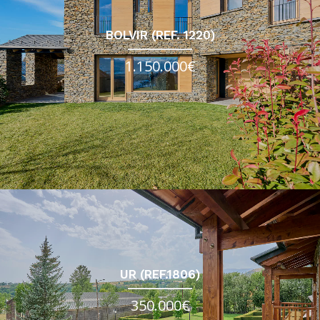
BOLVIR (REF. 1220)
1.150.000€
UR (REF.1806)
350.000€