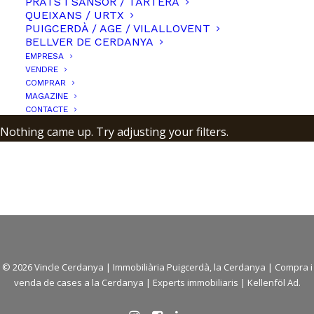
PRATS I SANSOR / TARTERA
QUEIXANS / URTX
PUIGCERDÀ / AGE / VILALLOVENT
BELLVER DE CERDANYA
EMPRESA
FILTREU LA CERCA
VENDRE
COMPRAR
CLEAR ALL
250-400.000€
CASES
MAGAZINE
CONTACTE
Nothing came up. Try adjusting your filters.
© 2026 Vincle Cerdanya |
Immobiliària Puigcerdà, la Cerdanya
|
Compra i
venda de cases a la Cerdanya
| Experts immobiliaris |
Kellenföl Ad.